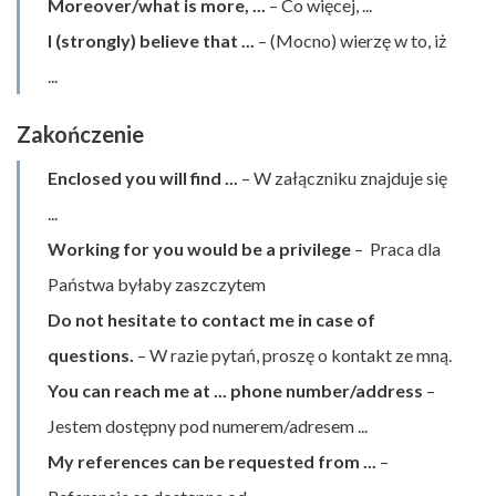
Moreover/what is more, ...
– Co więcej, ...
I (strongly) believe that ...
– (Mocno) wierzę w to, iż
...
Zakończenie
Enclosed you will find ...
– W załączniku znajduje się
...
Working for you would be a privilege
– Praca dla
Państwa byłaby zaszczytem
Do not hesitate to contact me in case of
questions.
– W razie pytań, proszę o kontakt ze mną.
You can reach me at ... phone number/address
–
Jestem dostępny pod numerem/adresem ...
My references can be requested from ...
–