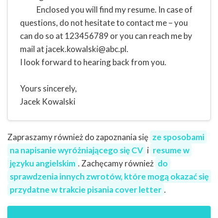
Enclosed you will find my resume. In case of
questions, do not hesitate to contact me – you
can do so at 123456789 or you can reach me by
mail at
jacek.kowalski@abc.pl
.
I look forward to hearing back from you.
Yours sincerely,
Jacek Kowalski
Zapraszamy również do zapoznania się
ze sposobami
na napisanie wyróżniającego się CV
i
resume w
języku angielskim
. Zachęcamy również
do
sprawdzenia innych zwrotów, które mogą okazać się
przydatne w trakcie pisania cover letter
.