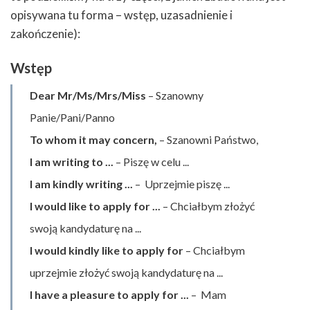
opisywana tu forma – wstęp, uzasadnienie i
zakończenie):
Wstęp
Dear Mr/Ms/Mrs/Miss
– Szanowny
Panie/Pani/Panno
To whom it may concern,
– Szanowni Państwo,
I am writing to ...
– Piszę w celu ...
I am kindly writing ...
– Uprzejmie piszę ...
I would like to apply for ...
– Chciałbym złożyć
swoją kandydaturę na ...
I would kindly like to apply for
– Chciałbym
uprzejmie złożyć swoją kandydaturę na ...
I have a pleasure to apply for ...
– Mam