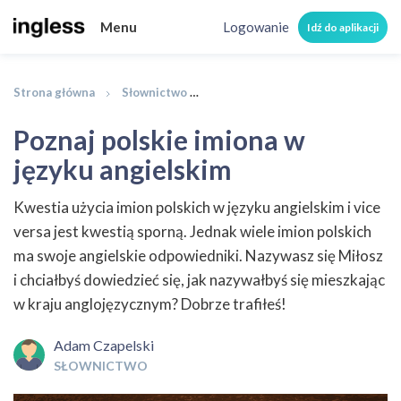
Menu
Logowanie
Idź do aplikacji
Strona główna
Słownictwo
Poznaj polskie imiona w języku a
Poznaj polskie imiona w
języku angielskim
Kwestia użycia imion polskich w języku angielskim i vice
versa jest kwestią sporną. Jednak wiele imion polskich
ma swoje angielskie odpowiedniki. Nazywasz się Miłosz
i chciałbyś dowiedzieć się, jak nazywałbyś się mieszkając
w kraju anglojęzycznym? Dobrze trafiłeś!
Adam Czapelski
SŁOWNICTWO