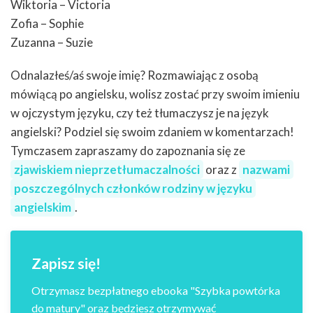
Wiktoria – Victoria
Zofia – Sophie
Zuzanna – Suzie
Odnalazłeś/aś swoje imię? Rozmawiając z osobą
mówiącą po angielsku, wolisz zostać przy swoim imieniu
w ojczystym języku, czy też tłumaczysz je na język
angielski? Podziel się swoim zdaniem w komentarzach!
Tymczasem zapraszamy do zapoznania się ze
zjawiskiem nieprzetłumaczalności
oraz z
nazwami
poszczególnych członków rodziny w języku
angielskim
.
Zapisz się!
Otrzymasz bezpłatnego ebooka "Szybka powtórka
do matury" oraz będziesz otrzymywać