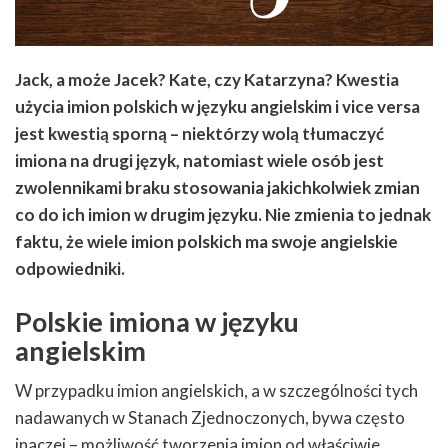
Jack, a może Jacek? Kate, czy Katarzyna? Kwestia
użycia imion polskich w języku angielskim i vice versa
jest kwestią sporną – niektórzy wolą tłumaczyć
imiona na drugi język, natomiast wiele osób jest
zwolennikami braku stosowania jakichkolwiek zmian
co do ich imion w drugim języku. Nie zmienia to jednak
faktu, że wiele imion polskich ma swoje angielskie
odpowiedniki.
Polskie imiona w języku
angielskim
W przypadku imion angielskich, a w szczególności tych
nadawanych w Stanach Zjednoczonych, bywa często
inaczej – możliwość tworzenia imion od właściwie