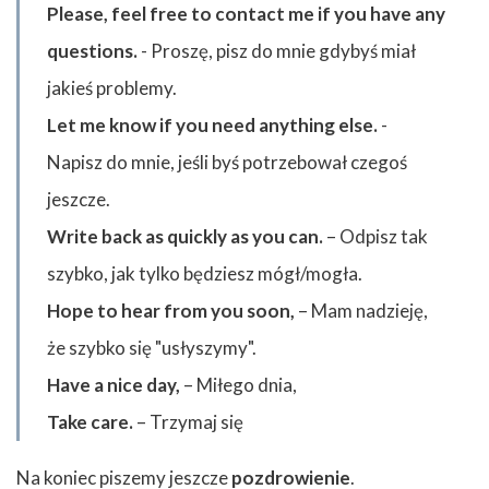
Please, feel free to contact me if you have any
questions.
- Proszę, pisz do mnie gdybyś miał
jakieś problemy.
Let me know if you need anything else.
-
Napisz do mnie, jeśli byś potrzebował czegoś
jeszcze.
Write back as quickly as you can.
– Odpisz tak
szybko, jak tylko będziesz mógł/mogła.
Hope to hear from you soon,
– Mam nadzieję,
że szybko się "usłyszymy".
Have a nice day,
– Miłego dnia,
Take care.
– Trzymaj się
Na koniec piszemy jeszcze
pozdrowienie
.