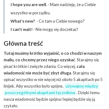
I hope you are well.
- Mam nadzieję, że u Ciebie
wszystko w porządku.
What's new?
- Co tam u Ciebie nowego?
I can't wait!
- Nie mogę się doczekać!
Główna treść
Tutaj musimy krótko wyjaśnić, o co chodzi w naszym
mailu, co chcemy przez niego uzyskać
. Starajmy się
pisać krótkie i zwięzłe zdania. Co więcej,
cała
wiadomość nie może być zbyt długa
. Starajmy się
opisać wszystko w nie więcej niż około 5 akapitach po 5
linijek. Aby wszystko było spójne,
używajmy między
poszczególnymi akapitami łączników
. Dzięki temu
nasza wiadomość będzie spójna i lepiej będzie się ją
czytało.