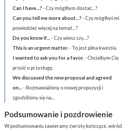
Can I have...?
- Czy mógłbym dostać...?
Can you tell me more about...?
- Czy mógłbyś mi
powiedzieć więcej na temat...?
Do you know if...
- Czy wiesz czy...?
This is an urgent matter.
- To jest pilna kwestia.
I wanted to ask you for a favor.
- Chciałbym Cię
prosić o przysługę.
We discussed the new proposal and agreed
on...
- Rozmawialiśmy o nowej propozycji i
zgodziliśmy się na...
Podsumowanie i pozdrowienie
W podsumowaniu zawieramy zwroty kończące, wśród