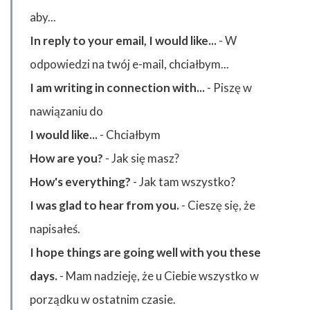
aby...
In reply to your email, I would like...
- W
odpowiedzi na twój e-mail, chciałbym...
I am writing in connection with...
- Piszę w
nawiązaniu do
I would like...
- Chciałbym
How are you?
- Jak się masz?
How's everything?
- Jak tam wszystko?
I was glad to hear from you.
- Cieszę się, że
napisałeś.
I hope things are going well with you these
days.
- Mam nadzieję, że u Ciebie wszystko w
porządku w ostatnim czasie.