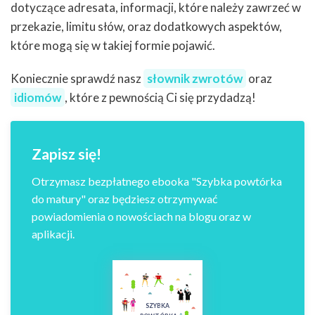
dotyczące adresata, informacji, które należy zawrzeć w
przekazie, limitu słów, oraz dodatkowych aspektów,
które mogą się w takiej formie pojawić.
Koniecznie sprawdź nasz
słownik zwrotów
oraz
idiomów
, które z pewnością Ci się przydadzą!
Zapisz się!
Otrzymasz bezpłatnego ebooka "Szybka powtórka
do matury" oraz będziesz otrzymywać
powiadomienia o nowościach na blogu oraz w
aplikacji.
SZYBKA