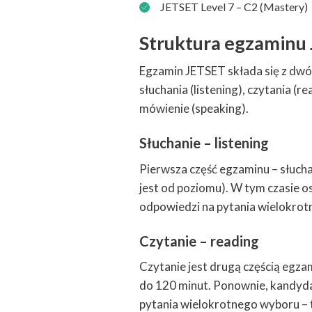
JETSET Level 7 – C2 (Mastery)
Struktura egzaminu
Egzamin JETSET składa się z dwóch
słuchania (listening), czytania (re
mówienie (speaking).
Słuchanie – listening
Pierwsza część egzaminu – słucha
jest od poziomu). W tym czasie o
odpowiedzi na pytania wielokro
Czytanie – reading
Czytanie jest drugą częścią egza
do 120 minut. Ponownie, kandyda
pytania wielokrotnego wyboru – t