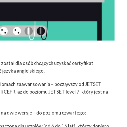
ostał dla osób chcących uzyskać certyfikat
 języka angielskiego.
oziomach zaawansowania – począwszy od JETSET
ali CEFR, aż do poziomu JETSET level 7, który jest na
 na dwie wersje – do poziomu czwartego:
naczona dla uczniów (od 6 do 16 lat), którzy dopiero