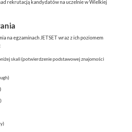
ad rekrutacją kandydatów na uczelnie w Wielkiej
ania
ia na egzaminach JETSET wraz z ich poziomem
:
oniżej skali (potwierdzenie podstawowej znajomości
ough)
)
)
y)