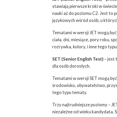
stawiają pierwsze kroki w świeci
nauki aż do poziomu C2. Jest to 
językowych wśród osób, u których
Tematami w wersji JET mogą być: u
ciała, dni, miesiące, pory roku, s
rozrywka, kolory, i inne tego typ
SET (Senior English Test)
– jest
dla osób dorosłych.
Tematami w wersji SET mogą być: m
środowisko, obywatelstwo, przyszł
tego typu tematy.
Trzy najtrudniejsze poziomy – JET
niezależne od wieku kandydata. 