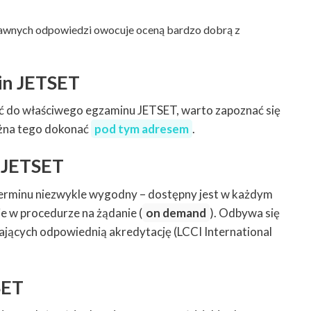
awnych odpowiedzi owocuje oceną bardzo dobrą z
in JETSET
ć do właściwego egzaminu JETSET, warto zapoznać się
żna tego dokonać
pod tym adresem
.
 JETSET
erminu niezwykle wygodny – dostępny jest w każdym
 w procedurze na żądanie (
on demand
). Odbywa się
ających odpowiednią akredytację (LCCI International
SET