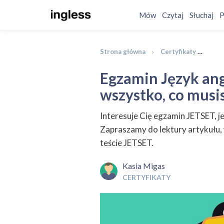
Mów
Czytaj
Słuchaj
P
Strona główna
Certyfikaty
Egza
Egzamin Język ang
wszystko, co musi
Interesuje Cię egzamin JETSET, je
Zapraszamy do lektury artykułu, 
teście JETSET.
Kasia Migas
CERTYFIKATY