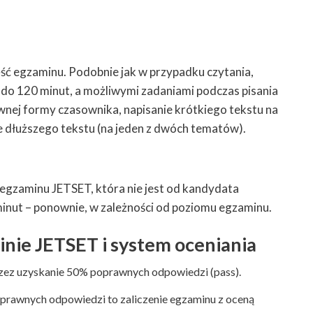
ęść egzaminu. Podobnie jak w przypadku czytania,
0 do 120 minut, a możliwymi zadaniami podczas pisania
awnej formy czasownika, napisanie krótkiego tekstu na
e dłuższego tekstu (na jeden z dwóch tematów).
 egzaminu JETSET, która nie jest od kandydata
nut – ponownie, w zależności od poziomu egzaminu.
inie JETSET i system oceniania
zez uzyskanie 50% poprawnych odpowiedzi (pass).
prawnych odpowiedzi to zaliczenie egzaminu z oceną