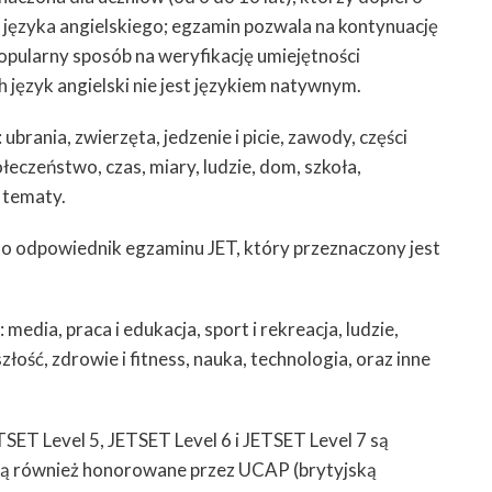
e języka angielskiego; egzamin pozwala na kontynuację
popularny sposób na weryfikację umiejętności
 język angielski nie jest językiem natywnym.
brania, zwierzęta, jedzenie i picie, zawody, części
połeczeństwo, czas, miary, ludzie, dom, szkoła,
u tematy.
 to odpowiednik egzaminu JET, który przeznaczony jest
edia, praca i edukacja, sport i rekreacja, ludzie,
ość, zdrowie i fitness, nauka, technologia, oraz inne
SET Level 5, JETSET Level 6 i JETSET Level 7 są
Są również honorowane przez UCAP (brytyjską