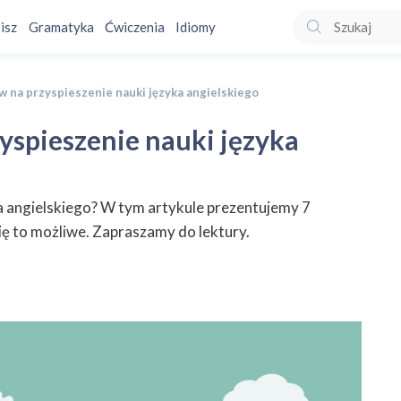
isz
Gramatyka
Ćwiczenia
Idiomy
 na przyspieszenie nauki języka angielskiego
yspieszenie nauki języka
a angielskiego? W tym artykule prezentujemy 7
ię to możliwe. Zapraszamy do lektury.