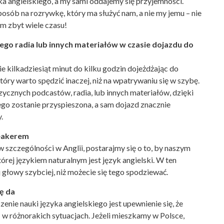
a angielskiego, a my sami oddajemy się przyjemności.
posób na rozrywkę, który ma służyć nam, a nie my jemu – nie
m zbyt wiele czasu!
ego radia lub innych materiałów w czasie dojazdu do
e kilkadziesiąt minut do kilku godzin dojeżdżając do
który warto spędzić inaczej, niż na wpatrywaniu się w szybę.
ycznych podcastów, radia, lub innych materiałów, dzięki
go zostanie przyspieszona, a sam dojazd znacznie
.
peakerem
w szczególności w Anglii, postarajmy się o to, by naszym
rej językiem naturalnym jest język angielski. W ten
głowy szybciej, niż możecie się tego spodziewać.
ię da
enie nauki języka angielskiego jest upewnienie się, że
 w różnorakich sytuacjach. Jeżeli mieszkamy w Polsce,