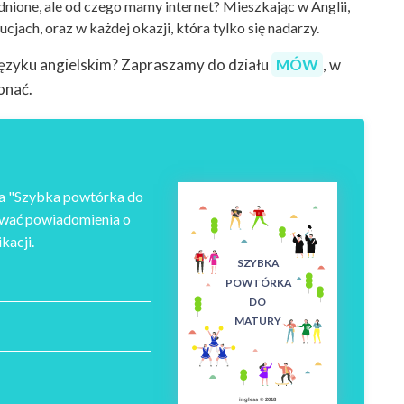
dnione, ale od czego mamy internet? Mieszkając w Anglii,
cjach, oraz w każdej okazji, która tylko się nadarzy.
ęzyku angielskim? Zapraszamy do działu
MÓW
, w
onać.
a "Szybka powtórka do
ywać powiadomienia o
kacji.
SZYBKA
POWTÓRKA
DO
MATURY
ingless © 2018