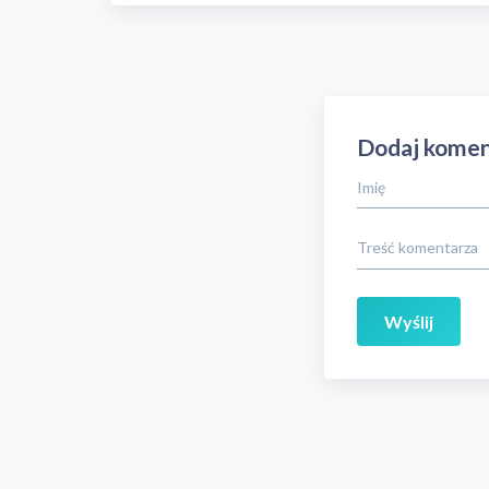
Dodaj komen
Imię
Treść komentarza