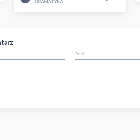
GRAMATYKA
tarz
Email