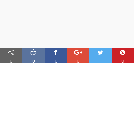
0
0
0
0
0
Nauka angielskiego online