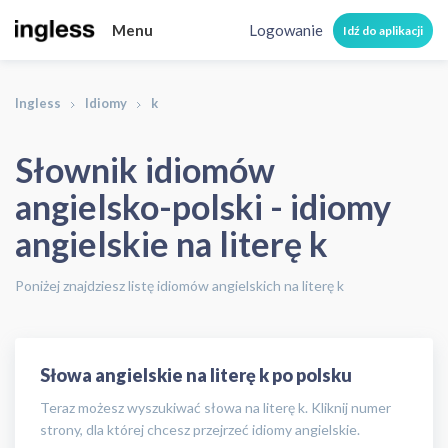
Menu
Logowanie
Idź do aplikacji
Ingless
Idiomy
k
Słownik idiomów
angielsko-polski - idiomy
angielskie na literę k
Poniżej znajdziesz listę idiomów angielskich na literę k
Słowa angielskie na literę k po polsku
Teraz możesz wyszukiwać słowa na literę k. Kliknij numer
strony, dla której chcesz przejrzeć idiomy angielskie.