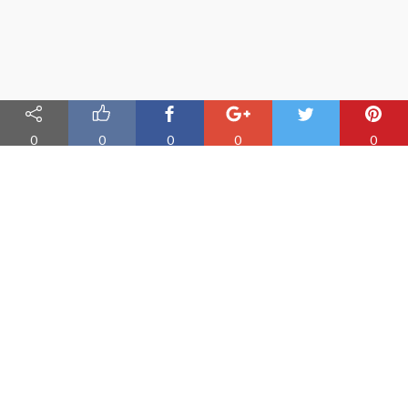
0
0
0
0
0
Nauka angielskiego online
Oferujemy materiały do nauki angielskiego oraz aplikację do
efektywnej nauki słówek