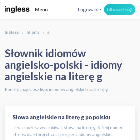
Menu
Logowanie
Idź do aplikacji
Ingless
Idiomy
g
Słownik idiomów
angielsko-polski - idiomy
angielskie na literę g
Poniżej znajdziesz listę idiomów angielskich na literę g
Słowa angielskie na literę g po polsku
Teraz możesz wyszukiwać słowa na literę g. Kliknij numer
strony, dla której chcesz przejrzeć idiomy angielskie.