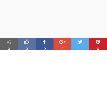
0
0
0
0
0
Nauka angielskiego online