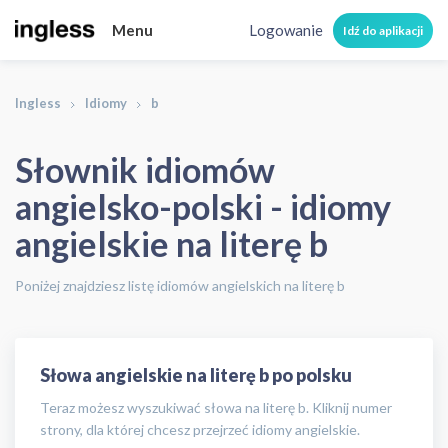
Menu
Logowanie
Idź do aplikacji
Ingless
Idiomy
b
Słownik idiomów
angielsko-polski - idiomy
angielskie na literę b
Poniżej znajdziesz listę idiomów angielskich na literę b
Słowa angielskie na literę b po polsku
Teraz możesz wyszukiwać słowa na literę b. Kliknij numer
strony, dla której chcesz przejrzeć idiomy angielskie.