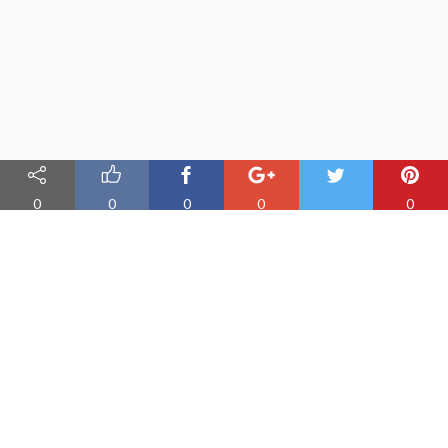
0
0
0
0
0
Nauka angielskiego online