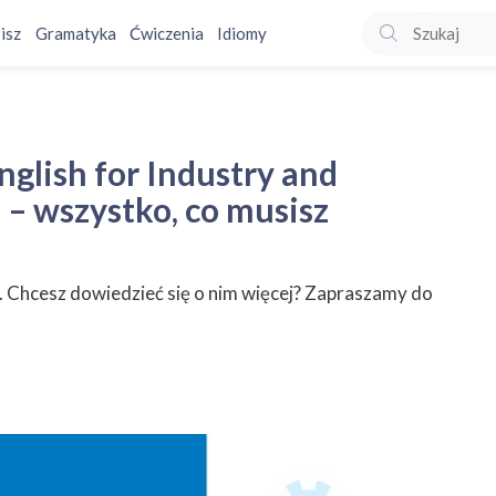
isz
Gramatyka
Ćwiczenia
Idiomy
min Spoken English for Industry and Commerce (SEFIC) – wszystko, co 
glish for Industry and
– wszystko, co musisz
. Chcesz dowiedzieć się o nim więcej? Zapraszamy do