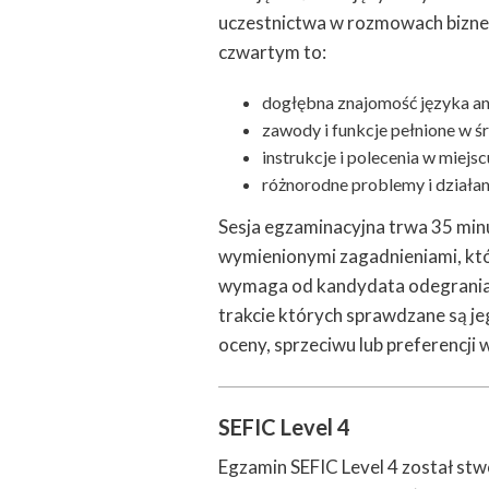
uczestnictwa w rozmowach bizne
czwartym to:
dogłębna znajomość języka an
zawody i funkcje pełnione w ś
instrukcje i polecenia w miejs
różnorodne problemy i działan
Sesja egzaminacyjna trwa 35 minu
wymienionymi zagadnieniami, które
wymaga od kandydata odegrania rol
trakcie których sprawdzane są jeg
oceny, sprzeciwu lub preferencji
SEFIC Level 4
Egzamin SEFIC Level 4 został stw