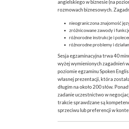
angielskiego w biznesie (na pozi
rozmowach biznesowych. Zagadnie
nieograniczona znajomość języ
zróżnicowane zawody i funkcj
różnorodne instrukcje i polece
różnorodne problemy i działan
Sesja egzaminacyjna trwa 40 min
wyżej wymienionych zagadnień w 
poziomie egzaminu Spoken Englis
własnej prezentacji, która zosta
długim na około 200 słów. Ponad
zadanie uczestnictwo w negocjacji
trakcie sprawdzane są kompetencj
sprzeciwu lub preferencji w kont