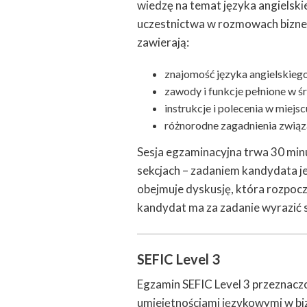
wiedzę na temat języka angielsk
uczestnictwa w rozmowach bizne
zawierają:
znajomość języka angielskie
zawody i funkcje pełnione w 
instrukcje i polecenia w miejs
różnorodne zagadnienia związ
Sesja egzaminacyjna trwa 30 min
sekcjach – zadaniem kandydata jes
obejmuje dyskusję, która rozpocz
kandydat ma za zadanie wyrazić sw
SEFIC Level 3
Egzamin SEFIC Level 3 przeznacz
umiejętnościami językowymi w biz