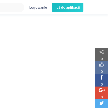
Logowanie
Idź do aplikacji
musisz wiedzieć
0
0
0
0