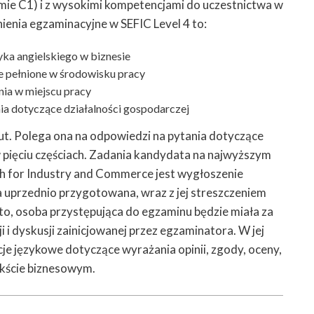
omie C1) i z wysokimi kompetencjami do uczestnictwa w
nia egzaminacyjne w SEFIC Level 4 to:
ka angielskiego w biznesie
e pełnione w środowisku pracy
nia w miejscu pracy
ia dotyczące działalności gospodarczej
ut. Polega ona na odpowiedzi na pytania dotyczące
pięciu częściach. Zadania kandydata na najwyższym
h for Industry and Commerce jest wygłoszenie
ła uprzednio przygotowana, wraz z jej streszczeniem
to, osoba przystępująca do egzaminu będzie miała za
 i dyskusji zainicjowanej przez egzaminatora. W jej
e językowe dotyczące wyrażania opinii, zgody, oceny,
ekście biznesowym.